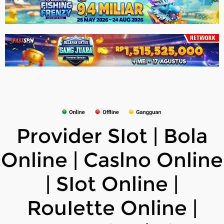
Provider SIot | Bola
Online | Caslno Online
| SIot Online |
RouIette Online |