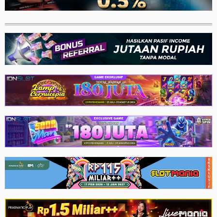
Referral
Promosi
Hubungi Kami
Live Chat
Pengaduan Customer
Pilih Bahasa:
MASUK
DAFTAR
&copy; JKTBET | Situs SIot Online | BoIa Resmi
Terpercaya | Live Caslno Online. Hak Cipta
Dilindungi.